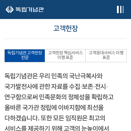
본문 바로가기
고객헌장
독립기념관 고객헌장
고객헌장 핵심서비스
고객응대서비스 이행
전문
이행 표준
표준
독립기념관은 우리 민족의 국난극복사와
국가발전사에 관한 자료를 수집·보존·전시·
연구함으로써 민족문화의 정체성을 확립하고
올바른 국가관 정립에 이바지함에 최선을
다하겠습니다. 또한 모든 임직원은 최고의
서비스를 제공하기 위해 고객의 눈높이에서