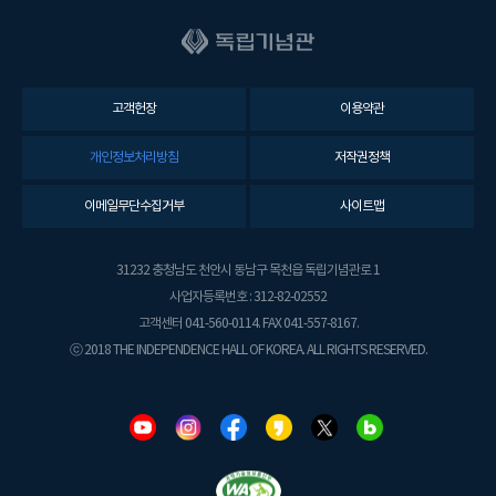
고객헌장
이용약관
개인정보처리방침
저작권정책
이메일무단수집거부
사이트맵
31232 충청남도 천안시 동남구 목천읍 독립기념관로 1
사업자등록번호 : 312-82-02552
고객센터 041-560-0114. FAX 041-557-8167.
ⓒ 2018 THE INDEPENDENCE HALL OF KOREA. ALL RIGHTS RESERVED.