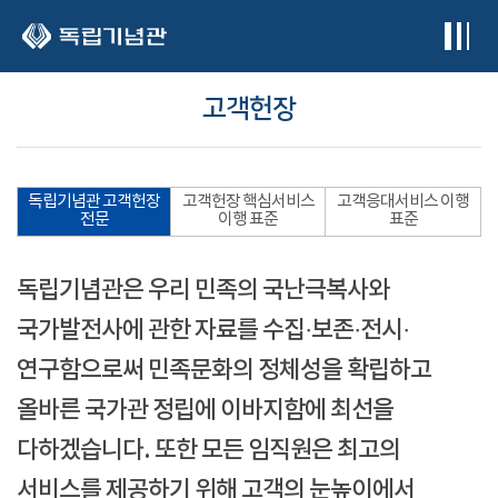
본문 바로가기
고객헌장
독립기념관 고객헌장
고객헌장 핵심서비스
고객응대서비스 이행
전문
이행 표준
표준
독립기념관은 우리 민족의 국난극복사와
국가발전사에 관한 자료를 수집·보존·전시·
연구함으로써 민족문화의 정체성을 확립하고
올바른 국가관 정립에 이바지함에 최선을
다하겠습니다. 또한 모든 임직원은 최고의
서비스를 제공하기 위해 고객의 눈높이에서