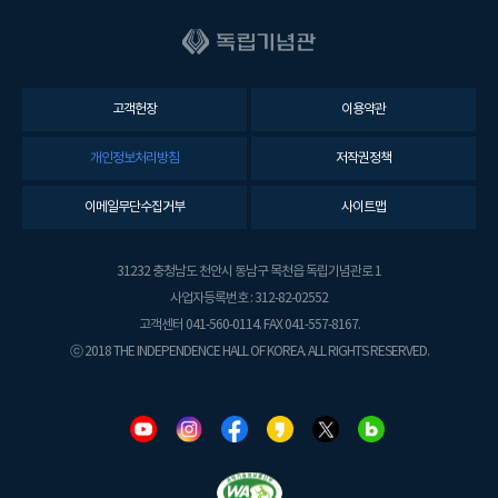
고객헌장
이용약관
개인정보처리방침
저작권정책
이메일무단수집거부
사이트맵
31232 충청남도 천안시 동남구 목천읍 독립기념관로 1
사업자등록번호 : 312-82-02552
고객센터 041-560-0114. FAX 041-557-8167.
ⓒ 2018 THE INDEPENDENCE HALL OF KOREA. ALL RIGHTS RESERVED.