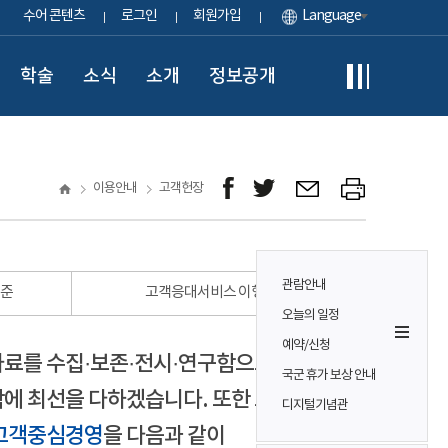
수어 콘텐츠
로그인
회원가입
Language
학술
소식
소개
정보공개
이용안내
고객헌장
관람안내
표준
고객응대서비스 이행 표준
오늘의 일정
예약/신청
자료를 수집·보존·전시·연구함으로써
국군 휴가 보상 안내
에 최선을 다하겠습니다. 또한 모든
디지털기념관
고객중심경영
을 다음과 같이