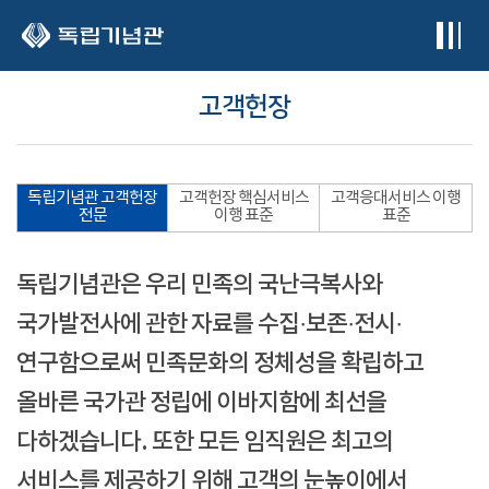
본문 바로가기
고객헌장
독립기념관 고객헌장
고객헌장 핵심서비스
고객응대서비스 이행
전문
이행 표준
표준
독립기념관은 우리 민족의 국난극복사와
국가발전사에 관한 자료를 수집·보존·전시·
연구함으로써 민족문화의 정체성을 확립하고
올바른 국가관 정립에 이바지함에 최선을
다하겠습니다. 또한 모든 임직원은 최고의
서비스를 제공하기 위해 고객의 눈높이에서