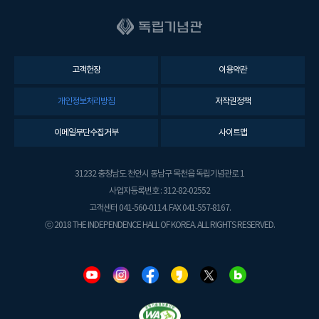
고객헌장
이용약관
개인정보처리방침
저작권정책
이메일무단수집거부
사이트맵
31232 충청남도 천안시 동남구 목천읍 독립기념관로 1
사업자등록번호 : 312-82-02552
고객센터 041-560-0114. FAX 041-557-8167.
ⓒ 2018 THE INDEPENDENCE HALL OF KOREA. ALL RIGHTS RESERVED.