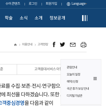
수어 콘텐츠
로그인
회원가입
Language
학술
소식
소개
정보공개
이용안내
고객헌장
관람안내
표준
고객응대서비스 이행 표준
오늘의 일정
예약/신청
자료를 수집·보존·전시·연구함으로써
국군 휴가 보상 안내
에 최선을 다하겠습니다. 또한 모든
디지털기념관
고객중심경영
을 다음과 같이