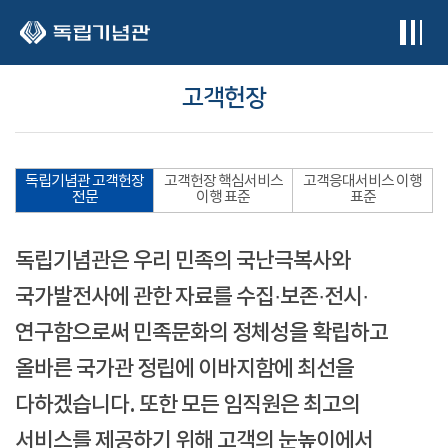
본문 바로가기
고객헌장
독립기념관 고객헌장
고객헌장 핵심서비스
고객응대서비스 이행
전문
이행 표준
표준
독립기념관은 우리 민족의 국난극복사와
국가발전사에 관한 자료를 수집·보존·전시·
연구함으로써 민족문화의 정체성을 확립하고
올바른 국가관 정립에 이바지함에 최선을
다하겠습니다. 또한 모든 임직원은 최고의
서비스를 제공하기 위해 고객의 눈높이에서