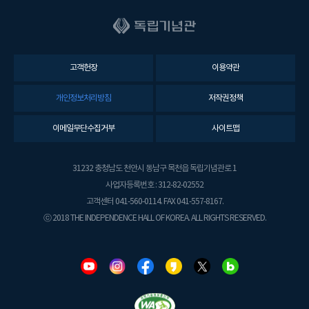
고객헌장
이용약관
개인정보처리방침
저작권정책
이메일무단수집거부
사이트맵
31232 충청남도 천안시 동남구 목천읍 독립기념관로 1
사업자등록번호 : 312-82-02552
고객센터 041-560-0114. FAX 041-557-8167.
ⓒ 2018 THE INDEPENDENCE HALL OF KOREA. ALL RIGHTS RESERVED.