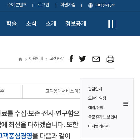
수어 콘텐츠
로그인
회원가입
Language
학술
소식
소개
정보공개
이용안내
고객헌장
관람안내
표준
고객응대서비스 이행 표준
오늘의 일정
예약/신청
자료를 수집·보존·전시·연구함으로써
국군 휴가 보상 안내
에 최선을 다하겠습니다. 또한 모든
디지털기념관
고객중심경영
을 다음과 같이