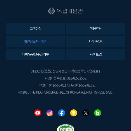
고객헌장
이용약관
개인정보처리방침
저작권정책
이메일무단수집거부
사이트맵
31232 충청남도 천안시 동남구 목천읍 독립기념관로 1
사업자등록번호 : 312-82-02552
고객센터 041-560-0114. FAX 041-557-8167.
ⓒ 2018 THE INDEPENDENCE HALL OF KOREA. ALL RIGHTS RESERVED.