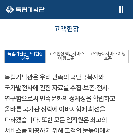
본문 바로가기
고객헌장
독립기념관 고객헌장
고객헌장 핵심서비스
고객응대서비스 이행
전문
이행 표준
표준
독립기념관은 우리 민족의 국난극복사와
국가발전사에 관한 자료를 수집·보존·전시·
연구함으로써 민족문화의 정체성을 확립하고
올바른 국가관 정립에 이바지함에 최선을
다하겠습니다. 또한 모든 임직원은 최고의
서비스를 제공하기 위해 고객의 눈높이에서