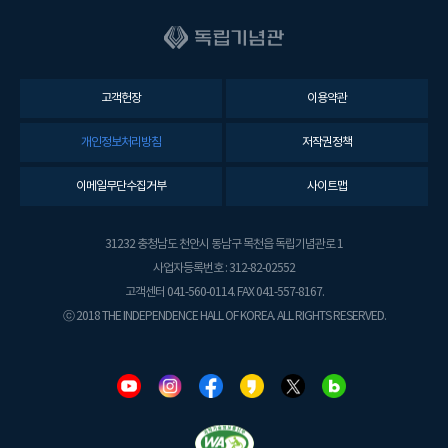
고객헌장
이용약관
개인정보처리방침
저작권정책
이메일무단수집거부
사이트맵
31232 충청남도 천안시 동남구 목천읍 독립기념관로 1
사업자등록번호 : 312-82-02552
고객센터 041-560-0114. FAX 041-557-8167.
ⓒ 2018 THE INDEPENDENCE HALL OF KOREA. ALL RIGHTS RESERVED.