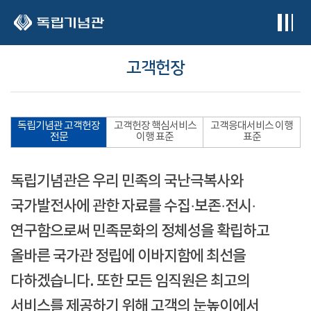
본문 바로가기
고객헌장
독립기념관 고객헌장
고객헌장 핵심서비스
고객응대서비스 이행
전문
이행 표준
표준
독립기념관은 우리 민족의 국난극복사와
국가발전사에 관한 자료를 수집·보존·전시·
연구함으로써 민족문화의 정체성을 확립하고
올바른 국가관 정립에 이바지함에 최선을
다하겠습니다. 또한 모든 임직원은 최고의
서비스를 제공하기 위해 고객의 눈높이에서