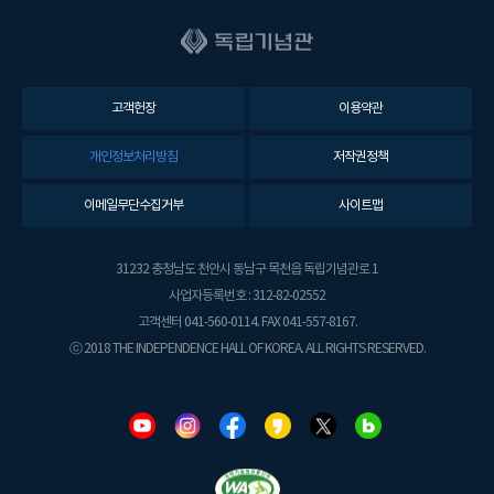
고객헌장
이용약관
개인정보처리방침
저작권정책
이메일무단수집거부
사이트맵
31232 충청남도 천안시 동남구 목천읍 독립기념관로 1
사업자등록번호 : 312-82-02552
고객센터 041-560-0114. FAX 041-557-8167.
ⓒ 2018 THE INDEPENDENCE HALL OF KOREA. ALL RIGHTS RESERVED.