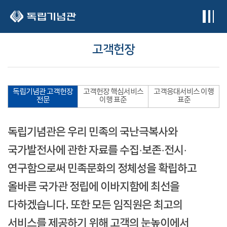
본문 바로가기
고객헌장
독립기념관 고객헌장
고객헌장 핵심서비스
고객응대서비스 이행
전문
이행 표준
표준
독립기념관은 우리 민족의 국난극복사와
국가발전사에 관한 자료를 수집·보존·전시·
연구함으로써 민족문화의 정체성을 확립하고
올바른 국가관 정립에 이바지함에 최선을
다하겠습니다. 또한 모든 임직원은 최고의
서비스를 제공하기 위해 고객의 눈높이에서