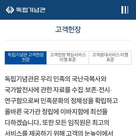
본문 바로가기
고객헌장
독립기념관 고객헌장
고객헌장 핵심서비스
고객응대서비스 이행
전문
이행 표준
표준
독립기념관은 우리 민족의 국난극복사와
국가발전사에 관한 자료를 수집·보존·전시·
연구함으로써 민족문화의 정체성을 확립하고
올바른 국가관 정립에 이바지함에 최선을
다하겠습니다. 또한 모든 임직원은 최고의
서비스를 제공하기 위해 고객의 눈높이에서