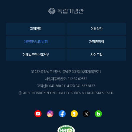
고객헌장
이용약관
개인정보처리방침
저작권정책
이메일무단수집거부
사이트맵
31232 충청남도 천안시 동남구 목천읍 독립기념관로 1
사업자등록번호 : 312-82-02552
고객센터 041-560-0114. FAX 041-557-8167.
ⓒ 2018 THE INDEPENDENCE HALL OF KOREA. ALL RIGHTS RESERVED.