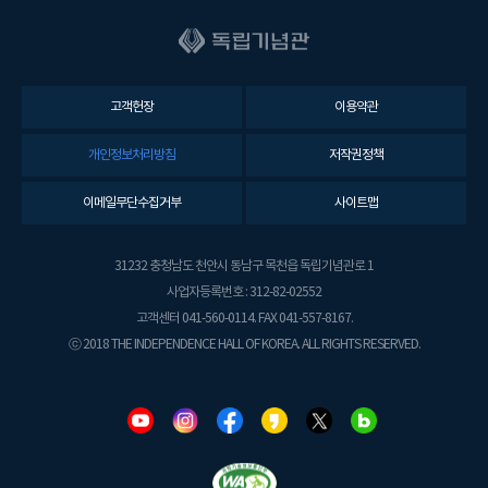
고객헌장
이용약관
개인정보처리방침
저작권정책
이메일무단수집거부
사이트맵
31232 충청남도 천안시 동남구 목천읍 독립기념관로 1
사업자등록번호 : 312-82-02552
고객센터 041-560-0114. FAX 041-557-8167.
ⓒ 2018 THE INDEPENDENCE HALL OF KOREA. ALL RIGHTS RESERVED.