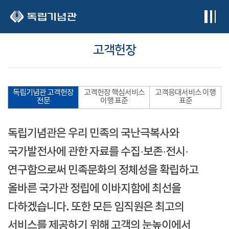
본문 바로가기
고객헌장
독립기념관 고객헌장
고객헌장 핵심서비스
고객응대서비스 이행
전문
이행 표준
표준
독립기념관은 우리 민족의 국난극복사와
국가발전사에 관한 자료를 수집·보존·전시·
연구함으로써 민족문화의 정체성을 확립하고
올바른 국가관 정립에 이바지함에 최선을
다하겠습니다. 또한 모든 임직원은 최고의
서비스를 제공하기 위해 고객의 눈높이에서