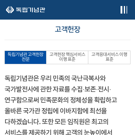
본문 바로가기
고객헌장
독립기념관 고객헌장
고객헌장 핵심서비스
고객응대서비스 이행
전문
이행 표준
표준
독립기념관은 우리 민족의 국난극복사와
국가발전사에 관한 자료를 수집·보존·전시·
연구함으로써 민족문화의 정체성을 확립하고
올바른 국가관 정립에 이바지함에 최선을
다하겠습니다. 또한 모든 임직원은 최고의
서비스를 제공하기 위해 고객의 눈높이에서