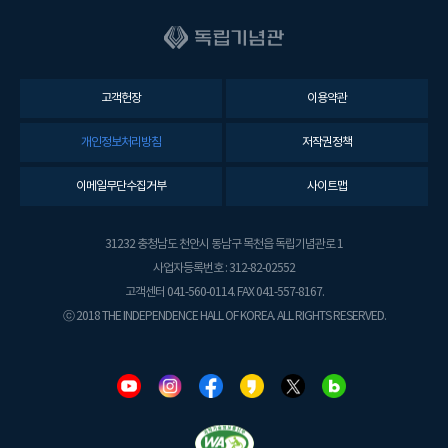
고객헌장
이용약관
개인정보처리방침
저작권정책
이메일무단수집거부
사이트맵
31232 충청남도 천안시 동남구 목천읍 독립기념관로 1
사업자등록번호 : 312-82-02552
고객센터 041-560-0114. FAX 041-557-8167.
ⓒ 2018 THE INDEPENDENCE HALL OF KOREA. ALL RIGHTS RESERVED.