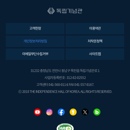
고객헌장
이용약관
개인정보처리방침
저작권정책
이메일무단수집거부
사이트맵
31232 충청남도 천안시 동남구 목천읍 독립기념관로 1
사업자등록번호 : 312-82-02552
고객센터 041-560-0114. FAX 041-557-8167.
ⓒ 2018 THE INDEPENDENCE HALL OF KOREA. ALL RIGHTS RESERVED.