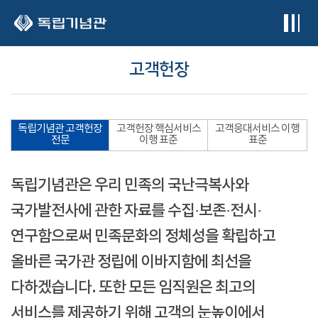
본문 바로가기
고객헌장
독립기념관 고객헌장
고객헌장 핵심서비스
고객응대서비스 이행
전문
이행 표준
표준
독립기념관은 우리 민족의 국난극복사와
국가발전사에 관한 자료를 수집·보존·전시·
연구함으로써 민족문화의 정체성을 확립하고
올바른 국가관 정립에 이바지함에 최선을
다하겠습니다. 또한 모든 임직원은 최고의
서비스를 제공하기 위해 고객의 눈높이에서