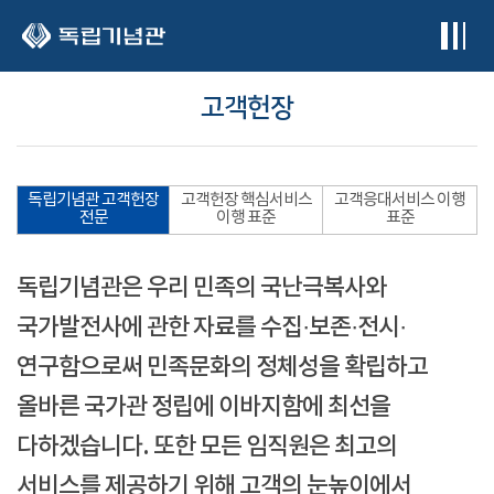
본문 바로가기
고객헌장
독립기념관 고객헌장
고객헌장 핵심서비스
고객응대서비스 이행
전문
이행 표준
표준
독립기념관은 우리 민족의 국난극복사와
국가발전사에 관한 자료를 수집·보존·전시·
연구함으로써 민족문화의 정체성을 확립하고
올바른 국가관 정립에 이바지함에 최선을
다하겠습니다. 또한 모든 임직원은 최고의
서비스를 제공하기 위해 고객의 눈높이에서