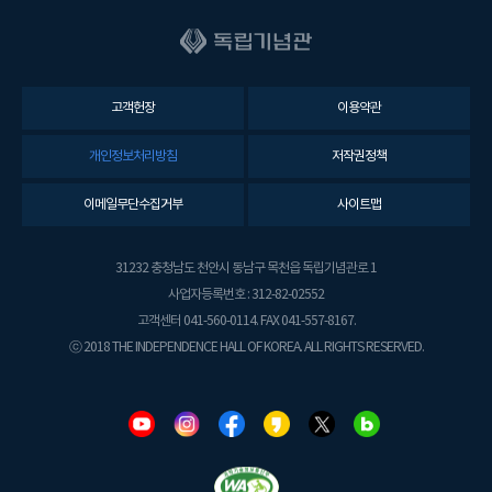
고객헌장
이용약관
개인정보처리방침
저작권정책
이메일무단수집거부
사이트맵
31232 충청남도 천안시 동남구 목천읍 독립기념관로 1
사업자등록번호 : 312-82-02552
고객센터 041-560-0114. FAX 041-557-8167.
ⓒ 2018 THE INDEPENDENCE HALL OF KOREA. ALL RIGHTS RESERVED.