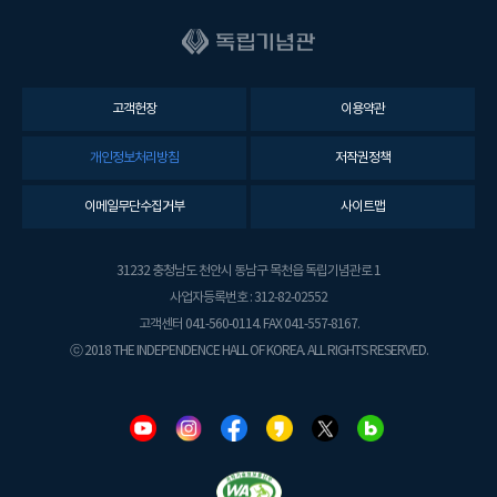
고객헌장
이용약관
개인정보처리방침
저작권정책
이메일무단수집거부
사이트맵
31232 충청남도 천안시 동남구 목천읍 독립기념관로 1
사업자등록번호 : 312-82-02552
고객센터 041-560-0114. FAX 041-557-8167.
ⓒ 2018 THE INDEPENDENCE HALL OF KOREA. ALL RIGHTS RESERVED.