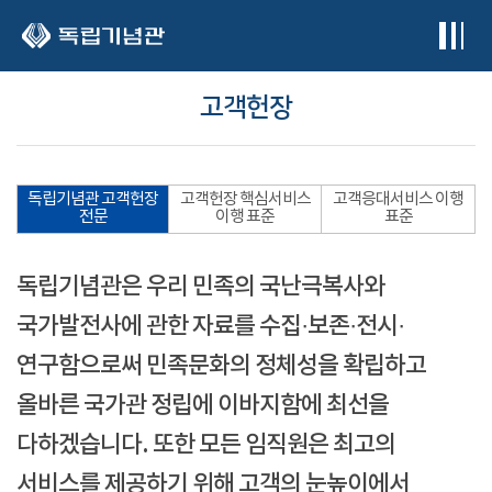
본문 바로가기
고객헌장
독립기념관 고객헌장
고객헌장 핵심서비스
고객응대서비스 이행
전문
이행 표준
표준
독립기념관은 우리 민족의 국난극복사와
국가발전사에 관한 자료를 수집·보존·전시·
연구함으로써 민족문화의 정체성을 확립하고
올바른 국가관 정립에 이바지함에 최선을
다하겠습니다. 또한 모든 임직원은 최고의
서비스를 제공하기 위해 고객의 눈높이에서