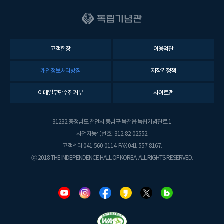
고객헌장
이용약관
개인정보처리방침
저작권정책
이메일무단수집거부
사이트맵
31232 충청남도 천안시 동남구 목천읍 독립기념관로 1
사업자등록번호 : 312-82-02552
고객센터 041-560-0114. FAX 041-557-8167.
ⓒ 2018 THE INDEPENDENCE HALL OF KOREA. ALL RIGHTS RESERVED.