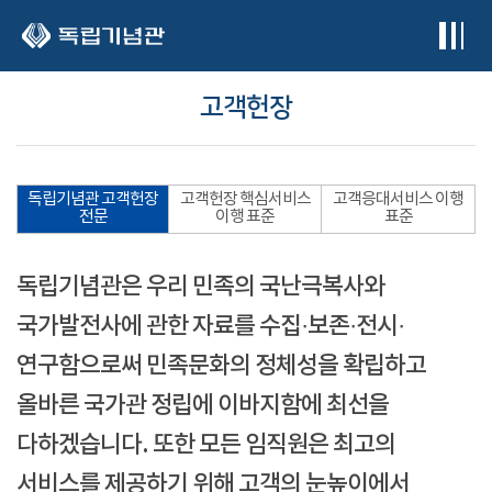
본문 바로가기
고객헌장
독립기념관 고객헌장
고객헌장 핵심서비스
고객응대서비스 이행
전문
이행 표준
표준
독립기념관은 우리 민족의 국난극복사와
국가발전사에 관한 자료를 수집·보존·전시·
연구함으로써 민족문화의 정체성을 확립하고
올바른 국가관 정립에 이바지함에 최선을
다하겠습니다. 또한 모든 임직원은 최고의
서비스를 제공하기 위해 고객의 눈높이에서