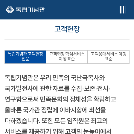
본문 바로가기
고객헌장
독립기념관 고객헌장
고객헌장 핵심서비스
고객응대서비스 이행
전문
이행 표준
표준
독립기념관은 우리 민족의 국난극복사와
국가발전사에 관한 자료를 수집·보존·전시·
연구함으로써 민족문화의 정체성을 확립하고
올바른 국가관 정립에 이바지함에 최선을
다하겠습니다. 또한 모든 임직원은 최고의
서비스를 제공하기 위해 고객의 눈높이에서