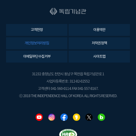
고객헌장
이용약관
개인정보처리방침
저작권정책
이메일무단수집거부
사이트맵
31232 충청남도 천안시 동남구 목천읍 독립기념관로 1
사업자등록번호 : 312-82-02552
고객센터 041-560-0114. FAX 041-557-8167.
ⓒ 2018 THE INDEPENDENCE HALL OF KOREA. ALL RIGHTS RESERVED.