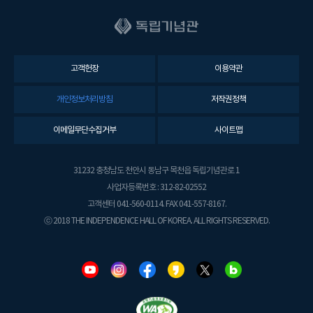
고객헌장
이용약관
개인정보처리방침
저작권정책
이메일무단수집거부
사이트맵
31232 충청남도 천안시 동남구 목천읍 독립기념관로 1
사업자등록번호 : 312-82-02552
고객센터 041-560-0114. FAX 041-557-8167.
ⓒ 2018 THE INDEPENDENCE HALL OF KOREA. ALL RIGHTS RESERVED.