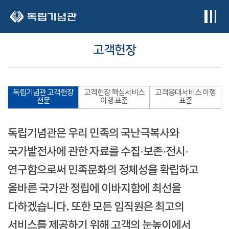
본문 바로가기
고객헌장
독립기념관 고객헌장
고객헌장 핵심서비스
고객응대서비스 이행
전문
이행 표준
표준
독립기념관은 우리 민족의 국난극복사와
국가발전사에 관한 자료를 수집·보존·전시·
연구함으로써 민족문화의 정체성을 확립하고
올바른 국가관 정립에 이바지함에 최선을
다하겠습니다. 또한 모든 임직원은 최고의
서비스를 제공하기 위해 고객의 눈높이에서