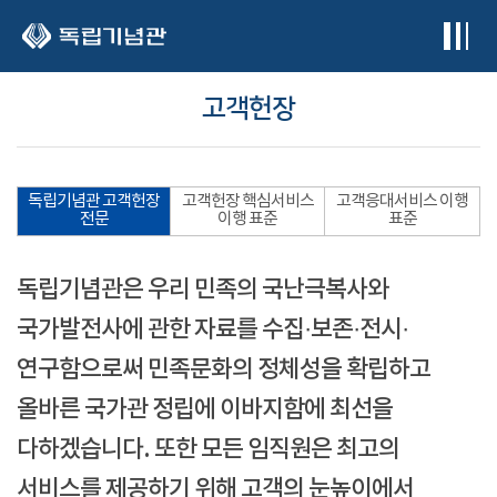
본문 바로가기
고객헌장
독립기념관 고객헌장
고객헌장 핵심서비스
고객응대서비스 이행
전문
이행 표준
표준
독립기념관은 우리 민족의 국난극복사와
국가발전사에 관한 자료를 수집·보존·전시·
연구함으로써 민족문화의 정체성을 확립하고
올바른 국가관 정립에 이바지함에 최선을
다하겠습니다. 또한 모든 임직원은 최고의
서비스를 제공하기 위해 고객의 눈높이에서