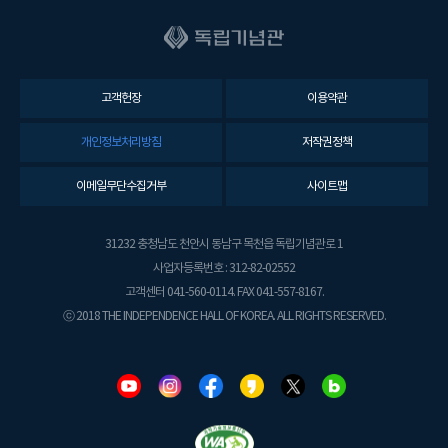
고객헌장
이용약관
개인정보처리방침
저작권정책
이메일무단수집거부
사이트맵
31232 충청남도 천안시 동남구 목천읍 독립기념관로 1
사업자등록번호 : 312-82-02552
고객센터 041-560-0114. FAX 041-557-8167.
ⓒ 2018 THE INDEPENDENCE HALL OF KOREA. ALL RIGHTS RESERVED.