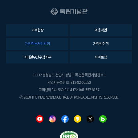
고객헌장
이용약관
개인정보처리방침
저작권정책
이메일무단수집거부
사이트맵
31232 충청남도 천안시 동남구 목천읍 독립기념관로 1
사업자등록번호 : 312-82-02552
고객센터 041-560-0114. FAX 041-557-8167.
ⓒ 2018 THE INDEPENDENCE HALL OF KOREA. ALL RIGHTS RESERVED.