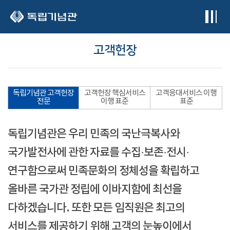
본문 바로가기
고객헌장
독립기념관 고객헌장
고객헌장 핵심서비스
고객응대서비스 이행
전문
이행 표준
표준
독립기념관은 우리 민족의 국난극복사와
국가발전사에 관한 자료를 수집·보존·전시·
연구함으로써 민족문화의 정체성을 확립하고
올바른 국가관 정립에 이바지함에 최선을
다하겠습니다. 또한 모든 임직원은 최고의
서비스를 제공하기 위해 고객의 눈높이에서