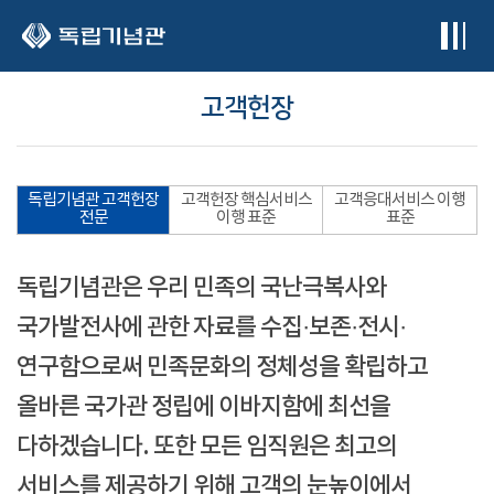
본문 바로가기
고객헌장
독립기념관 고객헌장
고객헌장 핵심서비스
고객응대서비스 이행
전문
이행 표준
표준
독립기념관은 우리 민족의 국난극복사와
국가발전사에 관한 자료를 수집·보존·전시·
연구함으로써 민족문화의 정체성을 확립하고
올바른 국가관 정립에 이바지함에 최선을
다하겠습니다. 또한 모든 임직원은 최고의
서비스를 제공하기 위해 고객의 눈높이에서