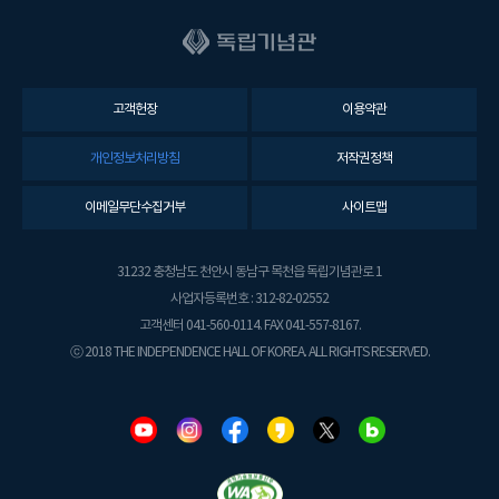
고객헌장
이용약관
개인정보처리방침
저작권정책
이메일무단수집거부
사이트맵
31232 충청남도 천안시 동남구 목천읍 독립기념관로 1
사업자등록번호 : 312-82-02552
고객센터 041-560-0114. FAX 041-557-8167.
ⓒ 2018 THE INDEPENDENCE HALL OF KOREA. ALL RIGHTS RESERVED.