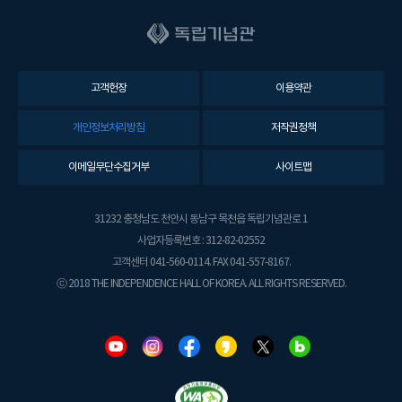
고객헌장
이용약관
개인정보처리방침
저작권정책
이메일무단수집거부
사이트맵
31232 충청남도 천안시 동남구 목천읍 독립기념관로 1
사업자등록번호 : 312-82-02552
고객센터 041-560-0114. FAX 041-557-8167.
ⓒ 2018 THE INDEPENDENCE HALL OF KOREA. ALL RIGHTS RESERVED.