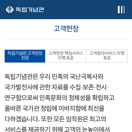
본문 바로가기
고객헌장
독립기념관 고객헌장
고객헌장 핵심서비스
고객응대서비스 이행
전문
이행 표준
표준
독립기념관은 우리 민족의 국난극복사와
국가발전사에 관한 자료를 수집·보존·전시·
연구함으로써 민족문화의 정체성을 확립하고
올바른 국가관 정립에 이바지함에 최선을
다하겠습니다. 또한 모든 임직원은 최고의
서비스를 제공하기 위해 고객의 눈높이에서