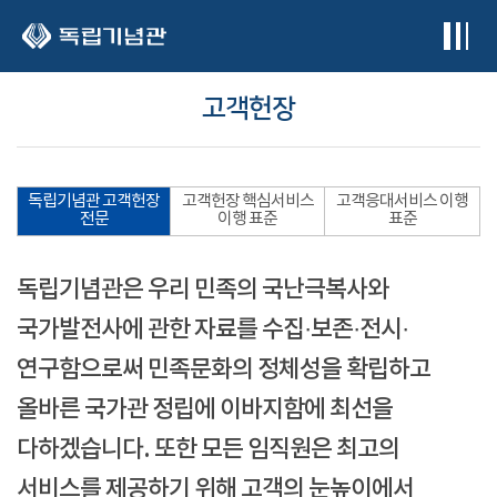
본문 바로가기
고객헌장
독립기념관 고객헌장
고객헌장 핵심서비스
고객응대서비스 이행
전문
이행 표준
표준
독립기념관은 우리 민족의 국난극복사와
국가발전사에 관한 자료를 수집·보존·전시·
연구함으로써 민족문화의 정체성을 확립하고
올바른 국가관 정립에 이바지함에 최선을
다하겠습니다. 또한 모든 임직원은 최고의
서비스를 제공하기 위해 고객의 눈높이에서