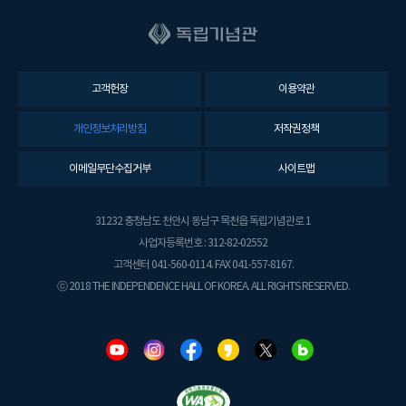
고객헌장
이용약관
개인정보처리방침
저작권정책
이메일무단수집거부
사이트맵
31232 충청남도 천안시 동남구 목천읍 독립기념관로 1
사업자등록번호 : 312-82-02552
고객센터 041-560-0114. FAX 041-557-8167.
ⓒ 2018 THE INDEPENDENCE HALL OF KOREA. ALL RIGHTS RESERVED.