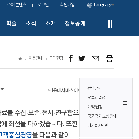
수어 콘텐츠
로그인
회원가입
Language
학술
소식
소개
정보공개
이용안내
고객헌장
관람안내
표준
고객응대서비스 이행 표준
오늘의 일정
예약/신청
자료를 수집·보존·전시·연구함으로써
국군 휴가 보상 안내
에 최선을 다하겠습니다. 또한 모든
디지털기념관
고객중심경영
을 다음과 같이