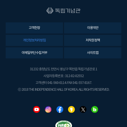
고객헌장
이용약관
개인정보처리방침
저작권정책
이메일무단수집거부
사이트맵
31232 충청남도 천안시 동남구 목천읍 독립기념관로 1
사업자등록번호 : 312-82-02552
고객센터 041-560-0114. FAX 041-557-8167.
ⓒ 2018 THE INDEPENDENCE HALL OF KOREA. ALL RIGHTS RESERVED.