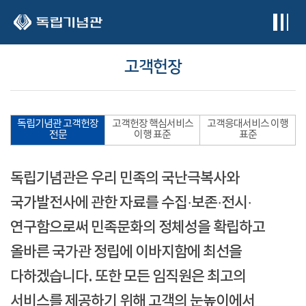
본문 바로가기
고객헌장
독립기념관 고객헌장
고객헌장 핵심서비스
고객응대서비스 이행
전문
이행 표준
표준
독립기념관은 우리 민족의 국난극복사와
국가발전사에 관한 자료를 수집·보존·전시·
연구함으로써 민족문화의 정체성을 확립하고
올바른 국가관 정립에 이바지함에 최선을
다하겠습니다. 또한 모든 임직원은 최고의
서비스를 제공하기 위해 고객의 눈높이에서