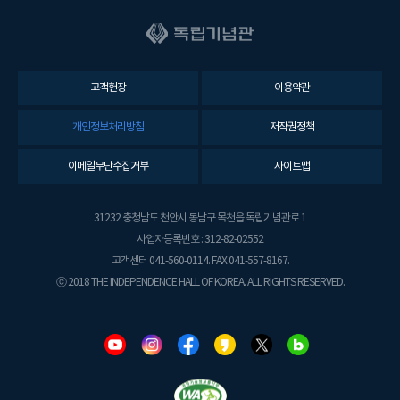
고객헌장
이용약관
개인정보처리방침
저작권정책
이메일무단수집거부
사이트맵
31232 충청남도 천안시 동남구 목천읍 독립기념관로 1
사업자등록번호 : 312-82-02552
고객센터 041-560-0114. FAX 041-557-8167.
ⓒ 2018 THE INDEPENDENCE HALL OF KOREA. ALL RIGHTS RESERVED.