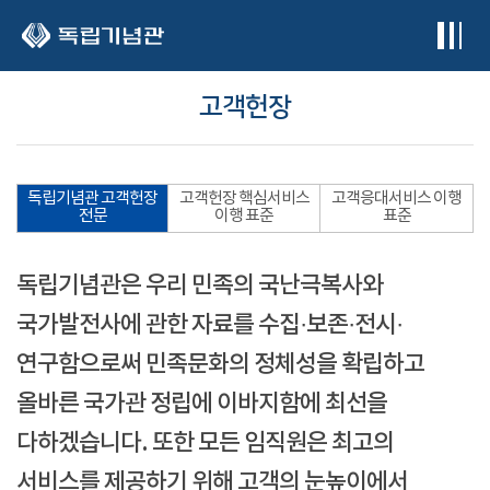
본문 바로가기
고객헌장
독립기념관 고객헌장
고객헌장 핵심서비스
고객응대서비스 이행
전문
이행 표준
표준
독립기념관은 우리 민족의 국난극복사와
국가발전사에 관한 자료를 수집·보존·전시·
연구함으로써 민족문화의 정체성을 확립하고
올바른 국가관 정립에 이바지함에 최선을
다하겠습니다. 또한 모든 임직원은 최고의
서비스를 제공하기 위해 고객의 눈높이에서