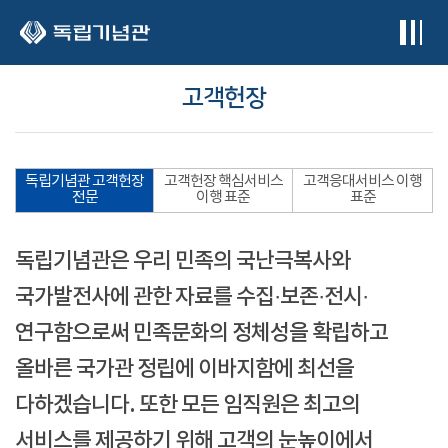
본문 바로가기
고객헌장
독립기념관 고객헌장
고객헌장 핵심서비스
고객응대서비스 이행
전문
이행 표준
표준
독립기념관은 우리 민족의 국난극복사와
국가발전사에 관한 자료를 수집·보존·전시·
연구함으로써 민족문화의 정체성을 확립하고
올바른 국가관 정립에 이바지함에 최선을
다하겠습니다. 또한 모든 임직원은 최고의
서비스를 제공하기 위해 고객의 눈높이에서