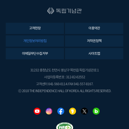
고객헌장
이용약관
개인정보처리방침
저작권정책
이메일무단수집거부
사이트맵
31232 충청남도 천안시 동남구 목천읍 독립기념관로 1
사업자등록번호 : 312-82-02552
고객센터 041-560-0114. FAX 041-557-8167.
ⓒ 2018 THE INDEPENDENCE HALL OF KOREA. ALL RIGHTS RESERVED.