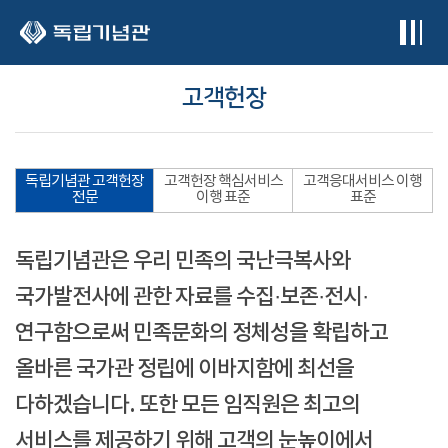
본문 바로가기
고객헌장
독립기념관 고객헌장
고객헌장 핵심서비스
고객응대서비스 이행
전문
이행 표준
표준
독립기념관은 우리 민족의 국난극복사와
국가발전사에 관한 자료를 수집·보존·전시·
연구함으로써 민족문화의 정체성을 확립하고
올바른 국가관 정립에 이바지함에 최선을
다하겠습니다. 또한 모든 임직원은 최고의
서비스를 제공하기 위해 고객의 눈높이에서