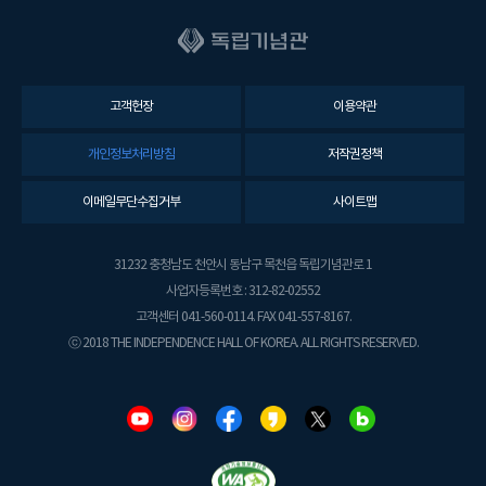
고객헌장
이용약관
개인정보처리방침
저작권정책
이메일무단수집거부
사이트맵
31232 충청남도 천안시 동남구 목천읍 독립기념관로 1
사업자등록번호 : 312-82-02552
고객센터 041-560-0114. FAX 041-557-8167.
ⓒ 2018 THE INDEPENDENCE HALL OF KOREA. ALL RIGHTS RESERVED.