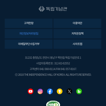
고객헌장
이용약관
개인정보처리방침
저작권정책
이메일무단수집거부
사이트맵
31232 충청남도 천안시 동남구 목천읍 독립기념관로 1
사업자등록번호 : 312-82-02552
고객센터 041-560-0114. FAX 041-557-8167.
ⓒ 2018 THE INDEPENDENCE HALL OF KOREA. ALL RIGHTS RESERVED.