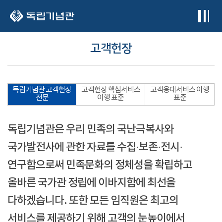
본문 바로가기
고객헌장
독립기념관 고객헌장
고객헌장 핵심서비스
고객응대서비스 이행
전문
이행 표준
표준
독립기념관은 우리 민족의 국난극복사와
국가발전사에 관한 자료를 수집·보존·전시·
연구함으로써 민족문화의 정체성을 확립하고
올바른 국가관 정립에 이바지함에 최선을
다하겠습니다. 또한 모든 임직원은 최고의
서비스를 제공하기 위해 고객의 눈높이에서