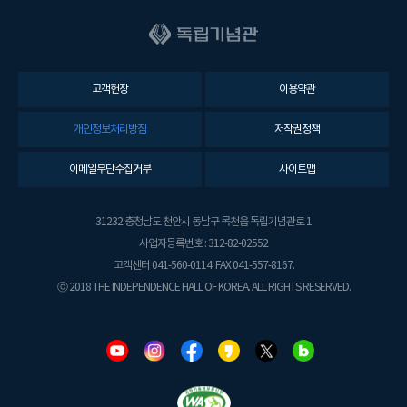
고객헌장
이용약관
개인정보처리방침
저작권정책
이메일무단수집거부
사이트맵
31232 충청남도 천안시 동남구 목천읍 독립기념관로 1
사업자등록번호 : 312-82-02552
고객센터 041-560-0114. FAX 041-557-8167.
ⓒ 2018 THE INDEPENDENCE HALL OF KOREA. ALL RIGHTS RESERVED.