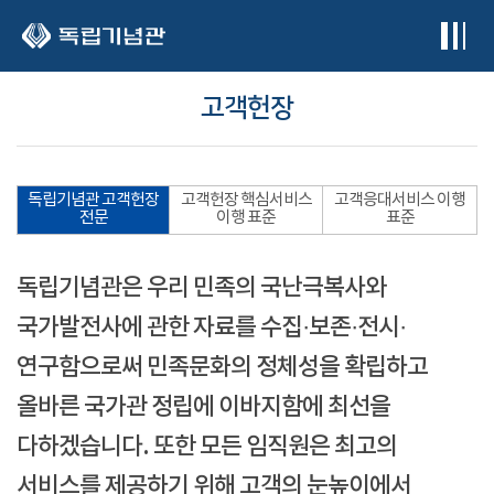
본문 바로가기
고객헌장
독립기념관 고객헌장
고객헌장 핵심서비스
고객응대서비스 이행
전문
이행 표준
표준
독립기념관은 우리 민족의 국난극복사와
국가발전사에 관한 자료를 수집·보존·전시·
연구함으로써 민족문화의 정체성을 확립하고
올바른 국가관 정립에 이바지함에 최선을
다하겠습니다. 또한 모든 임직원은 최고의
서비스를 제공하기 위해 고객의 눈높이에서