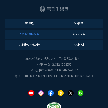
고객헌장
이용약관
개인정보처리방침
저작권정책
이메일무단수집거부
사이트맵
31232 충청남도 천안시 동남구 목천읍 독립기념관로 1
사업자등록번호 : 312-82-02552
고객센터 041-560-0114. FAX 041-557-8167.
ⓒ 2018 THE INDEPENDENCE HALL OF KOREA. ALL RIGHTS RESERVED.