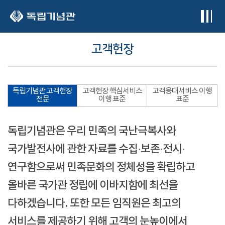
본문 바로가기
고객헌장
독립기념관 고객헌장
고객헌장 핵심서비스
고객응대서비스 이행
전문
이행 표준
표준
독립기념관은 우리 민족의 국난극복사와
국가발전사에 관한 자료를 수집·보존·전시·
연구함으로써 민족문화의 정체성을 확립하고
올바른 국가관 정립에 이바지함에 최선을
다하겠습니다. 또한 모든 임직원은 최고의
서비스를 제공하기 위해 고객의 눈높이에서