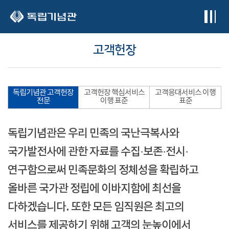
본문 바로가기
고객헌장
독립기념관 고객헌장
고객헌장 핵심서비스
고객응대서비스 이행
전문
이행 표준
표준
독립기념관은 우리 민족의 국난극복사와
국가발전사에 관한 자료를 수집·보존·전시·
연구함으로써 민족문화의 정체성을 확립하고
올바른 국가관 정립에 이바지함에 최선을
다하겠습니다. 또한 모든 임직원은 최고의
서비스를 제공하기 위해 고객의 눈높이에서