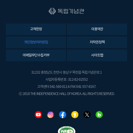
고객헌장
이용약관
개인정보처리방침
저작권정책
이메일무단수집거부
사이트맵
31232 충청남도 천안시 동남구 목천읍 독립기념관로 1
사업자등록번호 : 312-82-02552
고객센터 041-560-0114. FAX 041-557-8167.
ⓒ 2018 THE INDEPENDENCE HALL OF KOREA. ALL RIGHTS RESERVED.