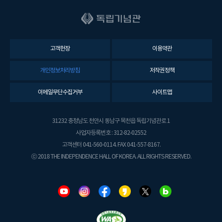
고객헌장
이용약관
개인정보처리방침
저작권정책
이메일무단수집거부
사이트맵
31232 충청남도 천안시 동남구 목천읍 독립기념관로 1
사업자등록번호 : 312-82-02552
고객센터 041-560-0114. FAX 041-557-8167.
ⓒ 2018 THE INDEPENDENCE HALL OF KOREA. ALL RIGHTS RESERVED.