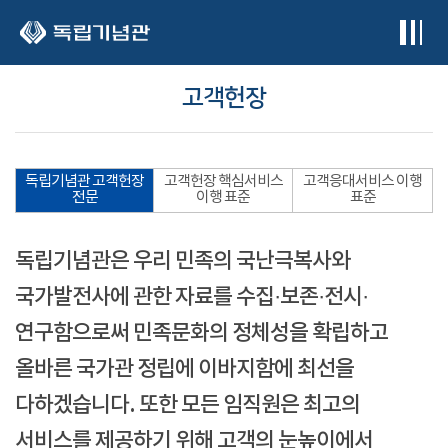
본문 바로가기
고객헌장
독립기념관 고객헌장
고객헌장 핵심서비스
고객응대서비스 이행
전문
이행 표준
표준
독립기념관은 우리 민족의 국난극복사와
국가발전사에 관한 자료를 수집·보존·전시·
연구함으로써 민족문화의 정체성을 확립하고
올바른 국가관 정립에 이바지함에 최선을
다하겠습니다. 또한 모든 임직원은 최고의
서비스를 제공하기 위해 고객의 눈높이에서