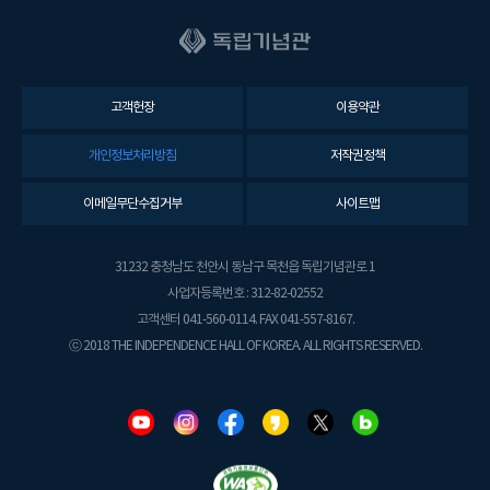
고객헌장
이용약관
개인정보처리방침
저작권정책
이메일무단수집거부
사이트맵
31232 충청남도 천안시 동남구 목천읍 독립기념관로 1
사업자등록번호 : 312-82-02552
고객센터 041-560-0114. FAX 041-557-8167.
ⓒ 2018 THE INDEPENDENCE HALL OF KOREA. ALL RIGHTS RESERVED.