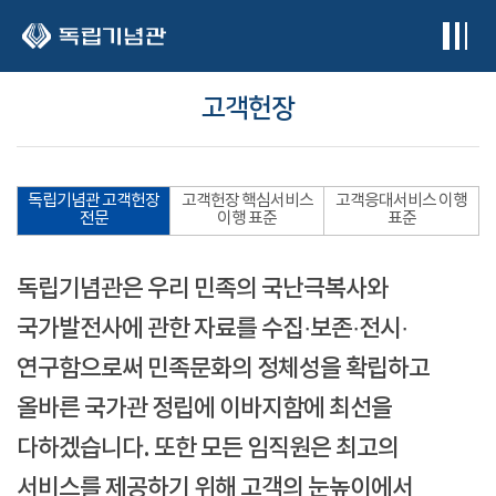
본문 바로가기
고객헌장
독립기념관 고객헌장
고객헌장 핵심서비스
고객응대서비스 이행
전문
이행 표준
표준
독립기념관은 우리 민족의 국난극복사와
국가발전사에 관한 자료를 수집·보존·전시·
연구함으로써 민족문화의 정체성을 확립하고
올바른 국가관 정립에 이바지함에 최선을
다하겠습니다. 또한 모든 임직원은 최고의
서비스를 제공하기 위해 고객의 눈높이에서