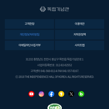
고객헌장
이용약관
개인정보처리방침
저작권정책
이메일무단수집거부
사이트맵
31232 충청남도 천안시 동남구 목천읍 독립기념관로 1
사업자등록번호 : 312-82-02552
고객센터 041-560-0114. FAX 041-557-8167.
ⓒ 2018 THE INDEPENDENCE HALL OF KOREA. ALL RIGHTS RESERVED.