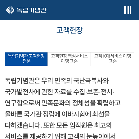
본문 바로가기
고객헌장
독립기념관 고객헌장
고객헌장 핵심서비스
고객응대서비스 이행
전문
이행 표준
표준
독립기념관은 우리 민족의 국난극복사와
국가발전사에 관한 자료를 수집·보존·전시·
연구함으로써 민족문화의 정체성을 확립하고
올바른 국가관 정립에 이바지함에 최선을
다하겠습니다. 또한 모든 임직원은 최고의
서비스를 제공하기 위해 고객의 눈높이에서