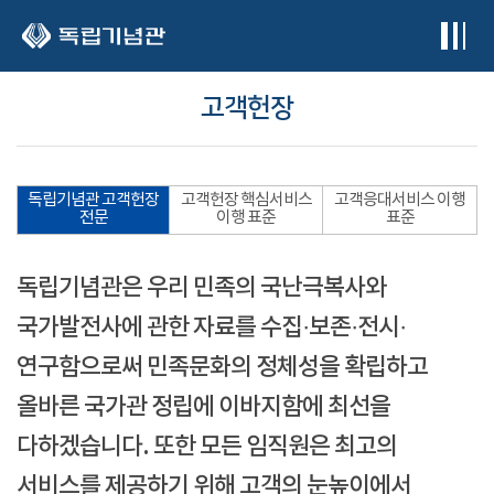
본문 바로가기
고객헌장
독립기념관 고객헌장
고객헌장 핵심서비스
고객응대서비스 이행
전문
이행 표준
표준
독립기념관은 우리 민족의 국난극복사와
국가발전사에 관한 자료를 수집·보존·전시·
연구함으로써 민족문화의 정체성을 확립하고
올바른 국가관 정립에 이바지함에 최선을
다하겠습니다. 또한 모든 임직원은 최고의
서비스를 제공하기 위해 고객의 눈높이에서