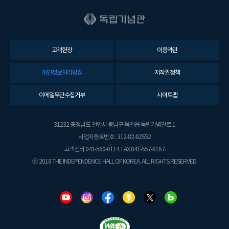
고객헌장
이용약관
개인정보처리방침
저작권정책
이메일무단수집거부
사이트맵
31232 충청남도 천안시 동남구 목천읍 독립기념관로 1
사업자등록번호 : 312-82-02552
고객센터 041-560-0114. FAX 041-557-8167.
ⓒ 2018 THE INDEPENDENCE HALL OF KOREA. ALL RIGHTS RESERVED.