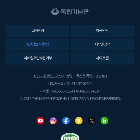
고객헌장
이용약관
개인정보처리방침
저작권정책
이메일무단수집거부
사이트맵
31232 충청남도 천안시 동남구 목천읍 독립기념관로 1
사업자등록번호 : 312-82-02552
고객센터 041-560-0114. FAX 041-557-8167.
ⓒ 2018 THE INDEPENDENCE HALL OF KOREA. ALL RIGHTS RESERVED.