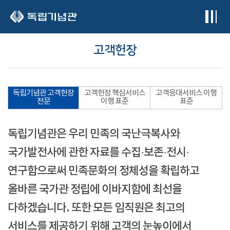
본문 바로가기
고객헌장
독립기념관 고객헌장
고객헌장 핵심서비스
고객응대서비스 이행
전문
이행 표준
표준
독립기념관은 우리 민족의 국난극복사와
국가발전사에 관한 자료를 수집·보존·전시·
연구함으로써 민족문화의 정체성을 확립하고
올바른 국가관 정립에 이바지함에 최선을
다하겠습니다. 또한 모든 임직원은 최고의
서비스를 제공하기 위해 고객의 눈높이에서