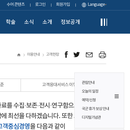
수어 콘텐츠
로그인
회원가입
Language
학술
소식
소개
정보공개
이용안내
고객헌장
관람안내
표준
고객응대서비스 이행 표준
오늘의 일정
예약/신청
자료를 수집·보존·전시·연구함으로써
국군 휴가 보상 안내
에 최선을 다하겠습니다. 또한 모든
디지털기념관
고객중심경영
을 다음과 같이