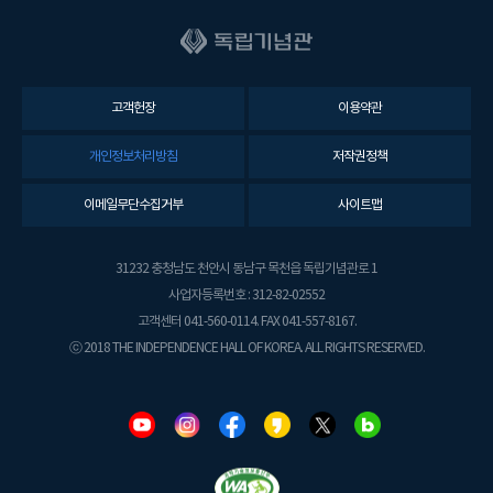
고객헌장
이용약관
개인정보처리방침
저작권정책
이메일무단수집거부
사이트맵
31232 충청남도 천안시 동남구 목천읍 독립기념관로 1
사업자등록번호 : 312-82-02552
고객센터 041-560-0114. FAX 041-557-8167.
ⓒ 2018 THE INDEPENDENCE HALL OF KOREA. ALL RIGHTS RESERVED.