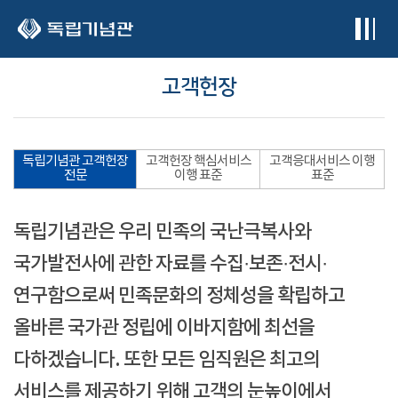
본문 바로가기
고객헌장
독립기념관 고객헌장
고객헌장 핵심서비스
고객응대서비스 이행
전문
이행 표준
표준
독립기념관은 우리 민족의 국난극복사와
국가발전사에 관한 자료를 수집·보존·전시·
연구함으로써 민족문화의 정체성을 확립하고
올바른 국가관 정립에 이바지함에 최선을
다하겠습니다. 또한 모든 임직원은 최고의
서비스를 제공하기 위해 고객의 눈높이에서