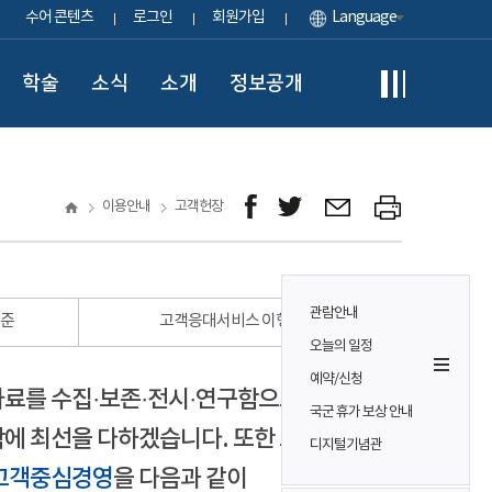
수어 콘텐츠
로그인
회원가입
Language
학술
소식
소개
정보공개
이용안내
고객헌장
관람안내
표준
고객응대서비스 이행 표준
오늘의 일정
예약/신청
자료를 수집·보존·전시·연구함으로써
국군 휴가 보상 안내
에 최선을 다하겠습니다. 또한 모든
디지털기념관
고객중심경영
을 다음과 같이