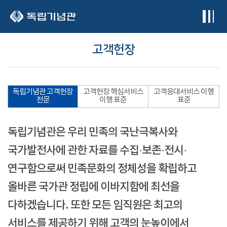
본문 바로가기
고객헌장
독립기념관 고객헌장
고객헌장 핵심서비스
고객응대서비스 이행
전문
이행 표준
표준
독립기념관은 우리 민족의 국난극복사와
국가발전사에 관한 자료를 수집·보존·전시·
연구함으로써 민족문화의 정체성을 확립하고
올바른 국가관 정립에 이바지함에 최선을
다하겠습니다. 또한 모든 임직원은 최고의
서비스를 제공하기 위해 고객의 눈높이에서