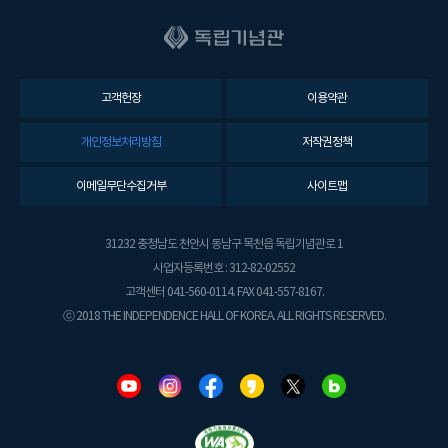
고객헌장
이용약관
개인정보처리방침
저작권정책
이메일무단수집거부
사이트맵
31232 충청남도 천안시 동남구 목천읍 독립기념관로 1
사업자등록번호 : 312-82-02552
고객센터 041-560-0114. FAX 041-557-8167.
ⓒ 2018 THE INDEPENDENCE HALL OF KOREA. ALL RIGHTS RESERVED.