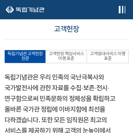
본문 바로가기
고객헌장
독립기념관 고객헌장
고객헌장 핵심서비스
고객응대서비스 이행
전문
이행 표준
표준
독립기념관은 우리 민족의 국난극복사와
국가발전사에 관한 자료를 수집·보존·전시·
연구함으로써 민족문화의 정체성을 확립하고
올바른 국가관 정립에 이바지함에 최선을
다하겠습니다. 또한 모든 임직원은 최고의
서비스를 제공하기 위해 고객의 눈높이에서