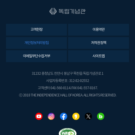
고객헌장
이용약관
개인정보처리방침
저작권정책
이메일무단수집거부
사이트맵
31232 충청남도 천안시 동남구 목천읍 독립기념관로 1
사업자등록번호 : 312-82-02552
고객센터 041-560-0114. FAX 041-557-8167.
ⓒ 2018 THE INDEPENDENCE HALL OF KOREA. ALL RIGHTS RESERVED.