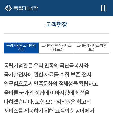
본문 바로가기
고객헌장
독립기념관 고객헌장
고객헌장 핵심서비스
고객응대서비스 이행
전문
이행 표준
표준
독립기념관은 우리 민족의 국난극복사와
국가발전사에 관한 자료를 수집·보존·전시·
연구함으로써 민족문화의 정체성을 확립하고
올바른 국가관 정립에 이바지함에 최선을
다하겠습니다. 또한 모든 임직원은 최고의
서비스를 제공하기 위해 고객의 눈높이에서