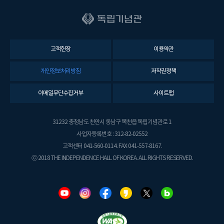
고객헌장
이용약관
개인정보처리방침
저작권정책
이메일무단수집거부
사이트맵
31232 충청남도 천안시 동남구 목천읍 독립기념관로 1
사업자등록번호 : 312-82-02552
고객센터 041-560-0114. FAX 041-557-8167.
ⓒ 2018 THE INDEPENDENCE HALL OF KOREA. ALL RIGHTS RESERVED.