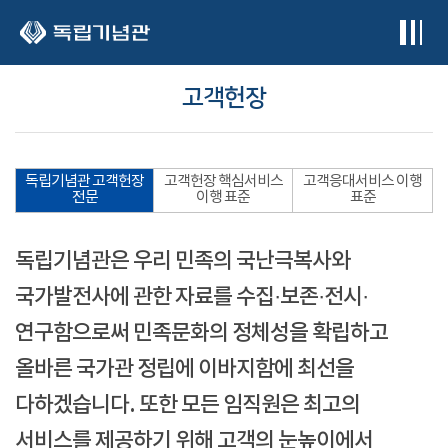
본문 바로가기
고객헌장
독립기념관 고객헌장
고객헌장 핵심서비스
고객응대서비스 이행
전문
이행 표준
표준
독립기념관은 우리 민족의 국난극복사와
국가발전사에 관한 자료를 수집·보존·전시·
연구함으로써 민족문화의 정체성을 확립하고
올바른 국가관 정립에 이바지함에 최선을
다하겠습니다. 또한 모든 임직원은 최고의
서비스를 제공하기 위해 고객의 눈높이에서