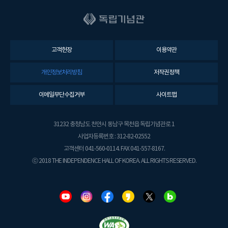
고객헌장
이용약관
개인정보처리방침
저작권정책
이메일무단수집거부
사이트맵
31232 충청남도 천안시 동남구 목천읍 독립기념관로 1
사업자등록번호 : 312-82-02552
고객센터 041-560-0114. FAX 041-557-8167.
ⓒ 2018 THE INDEPENDENCE HALL OF KOREA. ALL RIGHTS RESERVED.