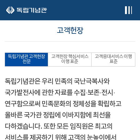
본문 바로가기
고객헌장
독립기념관 고객헌장
고객헌장 핵심서비스
고객응대서비스 이행
전문
이행 표준
표준
독립기념관은 우리 민족의 국난극복사와
국가발전사에 관한 자료를 수집·보존·전시·
연구함으로써 민족문화의 정체성을 확립하고
올바른 국가관 정립에 이바지함에 최선을
다하겠습니다. 또한 모든 임직원은 최고의
서비스를 제공하기 위해 고객의 눈높이에서