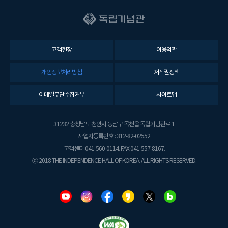
고객헌장
이용약관
개인정보처리방침
저작권정책
이메일무단수집거부
사이트맵
31232 충청남도 천안시 동남구 목천읍 독립기념관로 1
사업자등록번호 : 312-82-02552
고객센터 041-560-0114. FAX 041-557-8167.
ⓒ 2018 THE INDEPENDENCE HALL OF KOREA. ALL RIGHTS RESERVED.