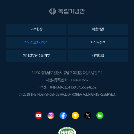
고객헌장
이용약관
개인정보처리방침
저작권정책
이메일무단수집거부
사이트맵
31232 충청남도 천안시 동남구 목천읍 독립기념관로 1
사업자등록번호 : 312-82-02552
고객센터 041-560-0114. FAX 041-557-8167.
ⓒ 2018 THE INDEPENDENCE HALL OF KOREA. ALL RIGHTS RESERVED.