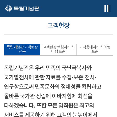
본문 바로가기
고객헌장
독립기념관 고객헌장
고객헌장 핵심서비스
고객응대서비스 이행
전문
이행 표준
표준
독립기념관은 우리 민족의 국난극복사와
국가발전사에 관한 자료를 수집·보존·전시·
연구함으로써 민족문화의 정체성을 확립하고
올바른 국가관 정립에 이바지함에 최선을
다하겠습니다. 또한 모든 임직원은 최고의
서비스를 제공하기 위해 고객의 눈높이에서