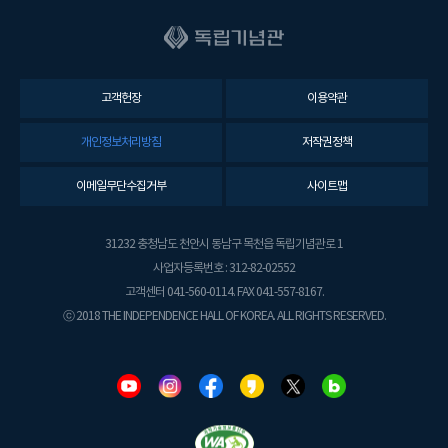
고객헌장
이용약관
개인정보처리방침
저작권정책
이메일무단수집거부
사이트맵
31232 충청남도 천안시 동남구 목천읍 독립기념관로 1
사업자등록번호 : 312-82-02552
고객센터 041-560-0114. FAX 041-557-8167.
ⓒ 2018 THE INDEPENDENCE HALL OF KOREA. ALL RIGHTS RESERVED.