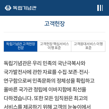
본문 바로가기
고객헌장
독립기념관 고객헌장
고객헌장 핵심서비스
고객응대서비스 이행
전문
이행 표준
표준
독립기념관은 우리 민족의 국난극복사와
국가발전사에 관한 자료를 수집·보존·전시·
연구함으로써 민족문화의 정체성을 확립하고
올바른 국가관 정립에 이바지함에 최선을
다하겠습니다. 또한 모든 임직원은 최고의
서비스를 제공하기 위해 고객의 눈높이에서