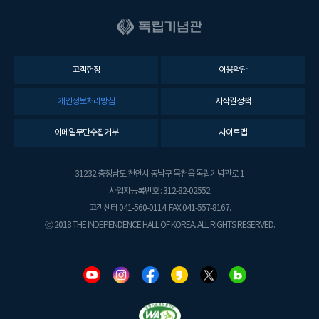
고객헌장
이용약관
개인정보처리방침
저작권정책
이메일무단수집거부
사이트맵
31232 충청남도 천안시 동남구 목천읍 독립기념관로 1
사업자등록번호 : 312-82-02552
고객센터 041-560-0114. FAX 041-557-8167.
ⓒ 2018 THE INDEPENDENCE HALL OF KOREA. ALL RIGHTS RESERVED.