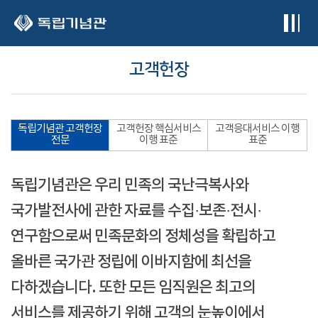
본문 바로가기
고객헌장
독립기념관 고객헌장
고객헌장 핵심서비스
고객응대서비스 이행
전문
이행 표준
표준
독립기념관은 우리 민족의 국난극복사와
국가발전사에 관한 자료를 수집·보존·전시·
연구함으로써 민족문화의 정체성을 확립하고
올바른 국가관 정립에 이바지함에 최선을
다하겠습니다. 또한 모든 임직원은 최고의
서비스를 제공하기 위해 고객의 눈높이에서