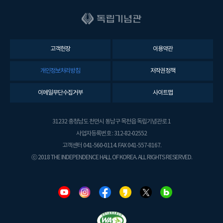
고객헌장
이용약관
개인정보처리방침
저작권정책
이메일무단수집거부
사이트맵
31232 충청남도 천안시 동남구 목천읍 독립기념관로 1
사업자등록번호 : 312-82-02552
고객센터 041-560-0114. FAX 041-557-8167.
ⓒ 2018 THE INDEPENDENCE HALL OF KOREA. ALL RIGHTS RESERVED.