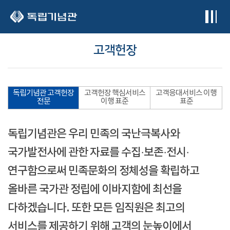
본문 바로가기
고객헌장
독립기념관 고객헌장
고객헌장 핵심서비스
고객응대서비스 이행
전문
이행 표준
표준
독립기념관은 우리 민족의 국난극복사와
국가발전사에 관한 자료를 수집·보존·전시·
연구함으로써 민족문화의 정체성을 확립하고
올바른 국가관 정립에 이바지함에 최선을
다하겠습니다. 또한 모든 임직원은 최고의
서비스를 제공하기 위해 고객의 눈높이에서